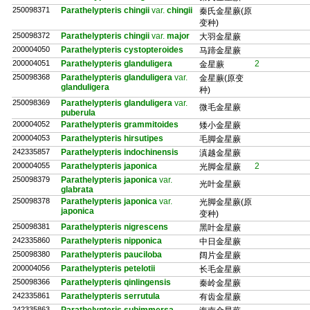
250098371
Parathelypteris chingii
var.
chingii
秦氏金星蕨(原
变种)
250098372
Parathelypteris chingii
var.
major
大羽金星蕨
200004050
Parathelypteris cystopteroides
马蹄金星蕨
200004051
Parathelypteris glanduligera
2
金星蕨
250098368
Parathelypteris glanduligera
var.
金星蕨(原变
glanduligera
种)
250098369
Parathelypteris glanduligera
var.
微毛金星蕨
puberula
200004052
Parathelypteris grammitoides
矮小金星蕨
200004053
Parathelypteris hirsutipes
毛脚金星蕨
242335857
Parathelypteris indochinensis
滇越金星蕨
200004055
Parathelypteris japonica
2
光脚金星蕨
250098379
Parathelypteris japonica
var.
光叶金星蕨
glabrata
250098378
Parathelypteris japonica
var.
光脚金星蕨(原
japonica
变种)
250098381
Parathelypteris nigrescens
黑叶金星蕨
242335860
Parathelypteris nipponica
中日金星蕨
250098380
Parathelypteris pauciloba
阔片金星蕨
200004056
Parathelypteris petelotii
长毛金星蕨
250098366
Parathelypteris qinlingensis
秦岭金星蕨
242335861
Parathelypteris serrutula
有齿金星蕨
242335863