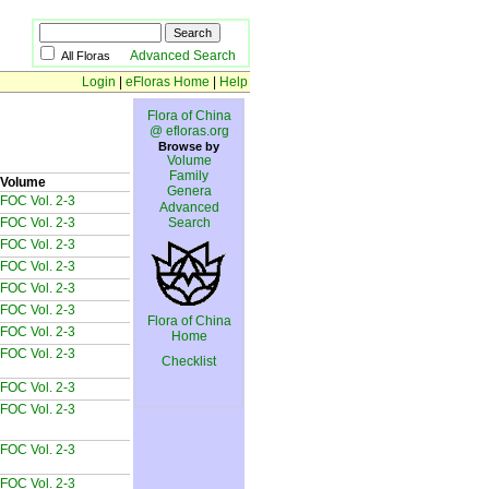
Advanced Search
All Floras
Login
|
eFloras Home
|
Help
Flora of China
@ efloras.org
Browse by
Volume
Family
Volume
Genera
FOC Vol. 2-3
Advanced
FOC Vol. 2-3
Search
FOC Vol. 2-3
FOC Vol. 2-3
FOC Vol. 2-3
FOC Vol. 2-3
Flora of China
FOC Vol. 2-3
Home
FOC Vol. 2-3
Checklist
FOC Vol. 2-3
FOC Vol. 2-3
FOC Vol. 2-3
FOC Vol. 2-3