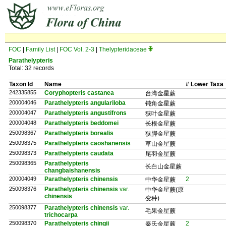
FOC
|
Family List
|
FOC Vol. 2-3
|
Thelypteridaceae
Parathelypteris
Total: 32 records
Taxon Id
Name
# Lower Taxa
242335855
Coryphopteris castanea
台湾金星蕨
200004046
Parathelypteris angulariloba
钝角金星蕨
200004047
Parathelypteris angustifrons
狭叶金星蕨
200004048
Parathelypteris beddomei
长根金星蕨
250098367
Parathelypteris borealis
狭脚金星蕨
250098375
Parathelypteris caoshanensis
草山金星蕨
250098373
Parathelypteris caudata
尾羽金星蕨
250098365
Parathelypteris
长白山金星蕨
changbaishanensis
200004049
Parathelypteris chinensis
2
中华金星蕨
250098376
Parathelypteris chinensis
var.
中华金星蕨(原
chinensis
变种)
250098377
Parathelypteris chinensis
var.
毛果金星蕨
trichocarpa
250098370
Parathelypteris chingii
2
秦氏金星蕨