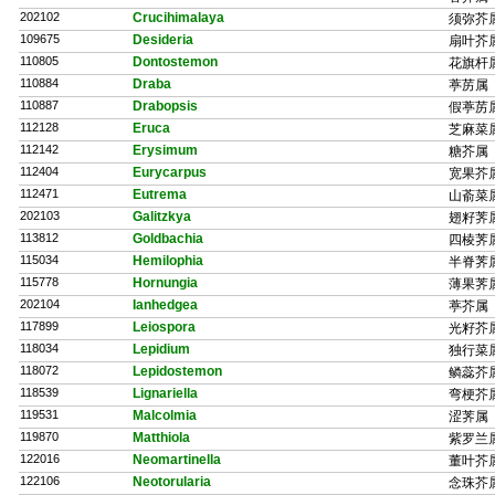
202102
Crucihimalaya
须弥芥
109675
Desideria
扇叶芥
110805
Dontostemon
花旗杆
110884
Draba
葶苈属
110887
Drabopsis
假葶苈
112128
Eruca
芝麻菜
112142
Erysimum
糖芥属
112404
Eurycarpus
宽果芥
112471
Eutrema
山萮菜
202103
Galitzkya
翅籽荠
113812
Goldbachia
四棱荠
115034
Hemilophia
半脊荠
115778
Hornungia
薄果荠
202104
Ianhedgea
葶芥属
117899
Leiospora
光籽芥
118034
Lepidium
独行菜
118072
Lepidostemon
鳞蕊芥
118539
Lignariella
弯梗芥
119531
Malcolmia
涩荠属
119870
Matthiola
紫罗兰
122016
Neomartinella
董叶芥
122106
Neotorularia
念珠芥