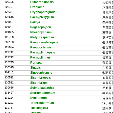
202106
Olimarabidopsis
无苞芥
202107
Oreoloma
爪花芥
123307
Orychophragmus
诸葛菜
123615
Pachypterygium
厚壁荠
124097
Parrya
条果芥
124257
Pegaeophyton
单花荠
124835
Phaeonychium
藏芥属
125780
Platycraspedum
宽框荠
202108
Pseudoarabidopsis
假鼠耳
127024
Pseudoclausia
假香芥
127711
Pycnoplinthopsis
假簇芥
127712
Pycnoplinthus
簇芥属
128745
Rorippa
蔊菜属
130395
Sinapis
白芥属
202110
Sinosophiopsis
华羽芥
130511
Sisymbriopsis
假蒜芥
130512
Sisymbrium
大蒜芥
130666
Solms-laubachia
丛菔属
131497
Sterigmostemum
棒果芥
132124
Synstemon
连蕊芥
132293
Taphrospermum
沟子荠
132767
Thellungiella
盐芥属
132841