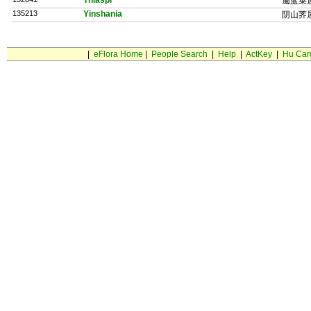
Thlaspi
遏蓝菜
135213
Yinshania
阴山荠
|
eFlora Home
|
People Search
|
Help
|
ActKey
|
Hu Car