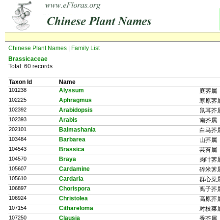
Chinese Plant Names
|
Family List
Brassicaceae
Total: 60 records
Taxon Id
Name
101238
Alyssum
庭荠属
102225
Aphragmus
寒原荠
102392
Arabidopsis
鼠耳芥
102393
Arabis
南芥属
202101
Baimashania
白马芥
103484
Barbarea
山芥属
104543
Brassica
芸苔属
104570
Braya
肉叶荠
105607
Cardamine
碎米荠
105610
Cardaria
群心菜
106897
Chorispora
离子芥
106924
Christolea
高原芥
107154
Cithareloma
对枝菜
107250
Clausia
香芥属