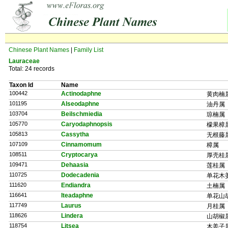
Chinese Plant Names
|
Family List
Lauraceae
Total: 24 records
Taxon Id
Name
100442
Actinodaphne
黄肉楠
101195
Alseodaphne
油丹属
103704
Beilschmiedia
琼楠属
105770
Caryodaphnopsis
檬果樟
105813
Cassytha
无根藤
107109
Cinnamomum
樟属
108511
Cryptocarya
厚壳桂
109471
Dehaasia
莲桂属
110725
Dodecadenia
单花木
111620
Endiandra
土楠属
116641
Iteadaphne
单花山
117749
Laurus
月桂属
118626
Lindera
山胡椒
118754
Litsea
木姜子