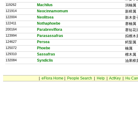
119262
Machilus
润楠属
121914
Neocinnamomum
新樟属
122004
Neolitsea
新木姜
122411
Nothaphoebe
赛楠属
200164
Parabreviflora
赛短花
123994
Parasassafras
拟檫木
124627
Persea
鳄梨属
125072
Phoebe
楠属
129310
Sassafras
檫木属
132084
Syndiclis
油果樟
|
eFlora Home
|
People Search
|
Help
|
ActKey
|
Hu Car