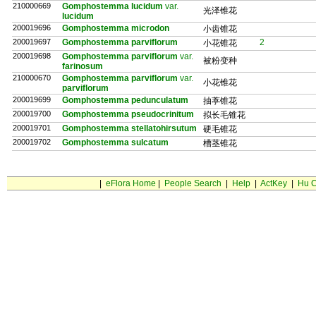
210000669
Gomphostemma lucidum
var.
光泽锥花
lucidum
200019696
Gomphostemma microdon
小齿锥花
200019697
Gomphostemma parviflorum
2
小花锥花
200019698
Gomphostemma parviflorum
var.
被粉变种
farinosum
210000670
Gomphostemma parviflorum
var.
小花锥花
parviflorum
200019699
Gomphostemma pedunculatum
抽葶锥花
200019700
Gomphostemma pseudocrinitum
拟长毛锥花
200019701
Gomphostemma stellatohirsutum
硬毛锥花
200019702
Gomphostemma sulcatum
槽茎锥花
|
eFlora Home
|
People Search
|
Help
|
ActKey
|
Hu C