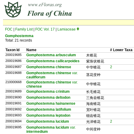
FOC
|
Family List
|
FOC Vol. 17
|
Lamiaceae
Gomphostemma
Total: 21 records
Taxon Id
Name
# Lower Taxa
200019685
Gomphostemma arbusculum
木锥花
200019686
Gomphostemma callicarpoides
紫珠状锥花
200019687
Gomphostemma chinense
2
中华锥花
200019688
Gomphostemma chinense
var.
茎花变种
cauliflorum
210000668
Gomphostemma chinense
var.
中华锥花
chinense
200019689
Gomphostemma crinitum
长毛锥花
200019690
Gomphostemma deltodon
三角齿锥花
200019691
Gomphostemma hainanense
海南锥花
200019692
Gomphostemma latifolium
宽叶锥花
200019693
Gomphostemma leptodon
细齿锥花
200019694
Gomphostemma lucidum
2
光泽锥花
200019695
Gomphostemma lucidum
var.
中间变种
intermedium