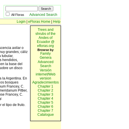
Advanced Search
All Floras
Login
|
eFloras Home
|
Help
Trees and
shrubs of the
Andes of
Ecuador @
efloras.org
cencia axilar o
Browse by
muy grandes; cáliz
Family
 tubular,
Genera
os hendidos,
Advanced
 en la base del
Search
 sobre un disco
Versión
internet/Web
 la Argentina. En
version
 los bosques
Agradecimientos
num Francey, C.
Chapter 1
eridanum Pittier,
Chapter 2
nse Francey, C.
Chapter 3
y.
Chapter 4
Chapter 5
el tipo de fruto.
Chapter 6
Chapter 7
Catalogue