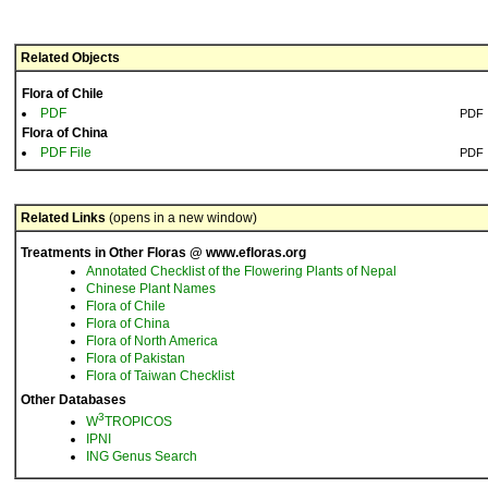
Related Objects
Flora of Chile
PDF
PDF
Flora of China
PDF File
PDF
Related Links
(opens in a new window)
Treatments in Other Floras @ www.efloras.org
Annotated Checklist of the Flowering Plants of Nepal
Chinese Plant Names
Flora of Chile
Flora of China
Flora of North America
Flora of Pakistan
Flora of Taiwan Checklist
Other Databases
3
W
TROPICOS
IPNI
ING Genus Search