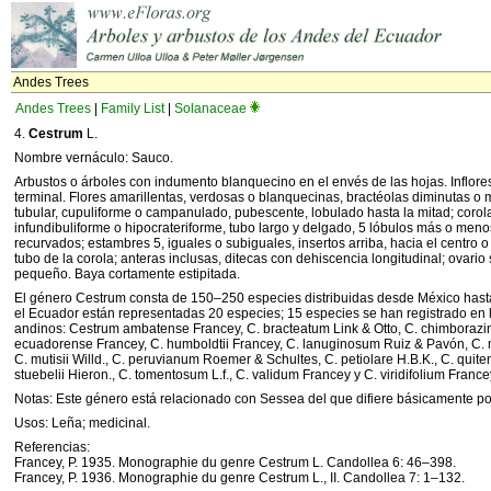
Andes Trees
Andes Trees
|
Family List
|
Solanaceae
4.
Cestrum
L.
Nombre vernáculo: Sauco.
Arbustos o árboles con indumento blanquecino en el envés de las hojas. Inflores
terminal. Flores amarillentas, verdosas o blanquecinas, bractéolas diminutas o 
tubular, cupuliforme o campanulado, pubescente, lobulado hasta la mitad; corola
infundibuliforme o hipocrateriforme, tubo largo y delgado, 5 lóbulos más o men
recurvados; estambres 5, iguales o subiguales, insertos arriba, hacia el centro o
tubo de la corola; anteras inclusas, ditecas con dehiscencia longitudinal; ovario
pequeño. Baya cortamente estipitada.
El género Cestrum consta de 150–250 especies distribuidas desde México hasta
el Ecuador están representadas 20 especies; 15 especies se han registrado en
andinos: Cestrum ambatense Francey, C. bracteatum Link & Otto, C. chimborazi
ecuadorense Francey, C. humboldtii Francey, C. lanuginosum Ruiz & Pavón, C. m
C. mutisii Willd., C. peruvianum Roemer & Schultes, C. petiolare H.B.K., C. quite
stuebelii Hieron., C. tomentosum L.f., C. validum Francey y C. viridifolium France
Notas: Este género está relacionado con Sessea del que difiere básicamente por 
Usos: Leña; medicinal.
Referencias:
Francey, P. 1935. Monographie du genre Cestrum L. Candollea 6: 46–398.
Francey, P. 1936. Monographie du genre Cestrum L., II. Candollea 7: 1–132.