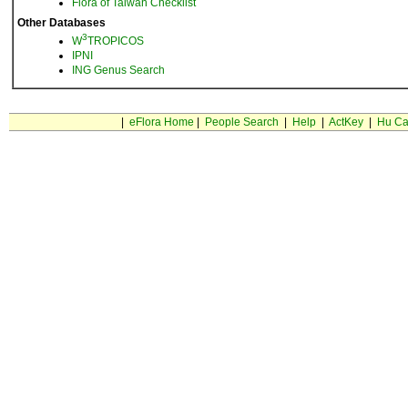
Flora of Taiwan Checklist
Other Databases
3
W
TROPICOS
IPNI
ING Genus Search
|
eFlora Home
|
People Search
|
Help
|
ActKey
|
Hu Ca