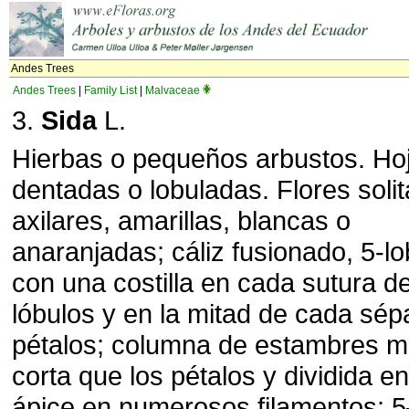
Andes Trees
Andes Trees
|
Family List
|
Malvaceae
3.
Sida
L.
Hierbas o pequeños arbustos. Ho
dentadas o lobuladas. Flores solit
axilares, amarillas, blancas o
anaranjadas; cáliz fusionado, 5-lo
con una costilla en cada sutura de
lóbulos y en la mitad de cada sépa
pétalos; columna de estambres 
corta que los pétalos y dividida en
ápice en numerosos filamentos; 