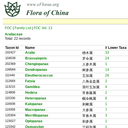
FOC
|
Family List
|
FOC Vol. 13
Araliaceae
Total: 22 records
Taxon Id
Name
# Lower Taxa
102427
Aralia
33
楤木属
104539
Brassaiopsis
24
罗伞属
202369
Chengiopanax
1
人参木属
109584
Dendropanax
14
树参属
111440
Eleutherococcus
26
五加属
112669
Fatsia
2
八角金盘属
113215
Gamblea
4
萸叶五加属
114808
Hedera
2
常春藤属
115330
Heteropanax
6
幌伞枫属
116938
Kalopanax
1
刺楸属
119358
Macropanax
7
大参属
120304
Merrilliopanax
3
常春木属
123027
Oplopanax
1
刺参属
123342
Osmoxylon
1
兰屿加属