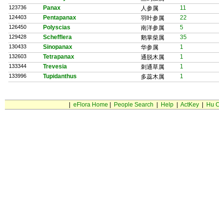
123736
Panax
11
人参属
124403
Pentapanax
22
羽叶参属
126450
Polyscias
5
南洋参属
129428
Schefflera
35
鹅掌柴属
130433
Sinopanax
1
华参属
132603
Tetrapanax
1
通脱木属
133344
Trevesia
1
刺通草属
133996
Tupidanthus
1
多蕊木属
|
eFlora Home
|
People Search
|
Help
|
ActKey
|
Hu C