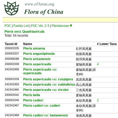
FOC
|
Family List
|
FOC Vol. 2-3
|
Pteridaceae
Pteris sect. Quadriauricula
Total: 54 records
Taxon Id
Name
# Lower Taxa
200003335
Pteris amoena
红秆凤尾蕨
200003337
Pteris angustipinnula
线裂凤尾蕨
250098288
Pteris arisanensis
线羽凤尾蕨
200003338
Pteris aspericaulis
4
紫轴凤尾蕨
242341958
Pteris aspericaulis
var.
紫轴凤尾蕨(原
aspericaulis
变种)
200003339
Pteris aspericaulis
var.
cuspigera
高原凤尾蕨
242341959
Pteris aspericaulis
var.
subindivisa
高山凤尾蕨
242341960
Pteris aspericaulis
var.
tricolor
三色凤尾蕨
200003342
Pteris bella
栗轴凤尾蕨
200003346
Pteris cadieri
2
条纹凤尾蕨
242341967
Pteris cadieri
var.
cadieri
条纹凤尾蕨(原
变种)
242341968
Pteris cadieri
var.
hainanensis
海南凤尾蕨