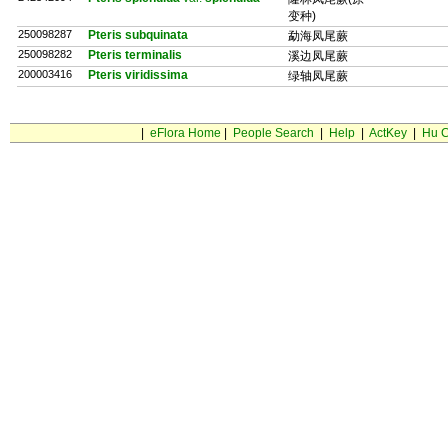
变种)
250098287
Pteris subquinata
勐海凤尾蕨
250098282
Pteris terminalis
溪边凤尾蕨
200003416
Pteris viridissima
绿轴凤尾蕨
|
eFlora Home
|
People Search
|
Help
|
ActKey
|
Hu C