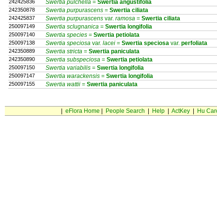
242425836
Swertia pulchella
=
Swertia
angustifolia
242350878
Swertia purpurascens
=
Swertia
ciliata
242425837
Swertia purpurascens
var.
ramosa
=
Swertia
ciliata
250097149
Swertia sclugnanica
=
Swertia
longifolia
250097140
Swertia species
=
Swertia
petiolata
250097138
Swertia speciosa
var.
lacei
=
Swertia
speciosa
var.
perfoliata
242350889
Swertia stricta
=
Swertia
paniculata
242350890
Swertia subspeciosa
=
Swertia
petiolata
250097150
Swertia variabilis
=
Swertia
longifolia
250097147
Swertia warackensis
=
Swertia
longifolia
250097155
Swertia wattii
=
Swertia
paniculata
|
eFlora Home
|
People Search
|
Help
|
ActKey
|
Hu Car