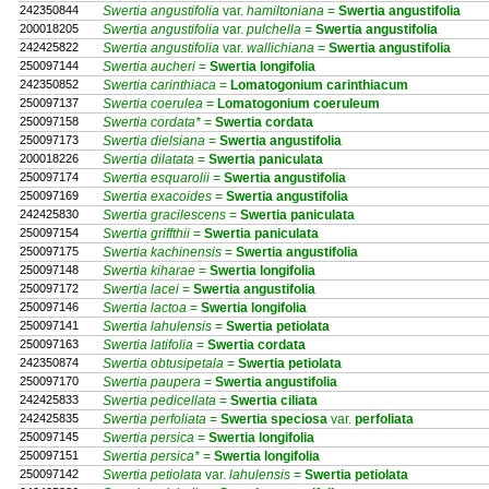
242350844
Swertia angustifolia
var.
hamiltoniana
=
Swertia
angustifolia
200018205
Swertia angustifolia
var.
pulchella
=
Swertia
angustifolia
242425822
Swertia angustifolia
var.
wallichiana
=
Swertia
angustifolia
250097144
Swertia aucheri
=
Swertia
longifolia
242350852
Swertia carinthiaca
=
Lomatogonium
carinthiacum
250097137
Swertia coerulea
=
Lomatogonium
coeruleum
250097158
Swertia cordata*
=
Swertia
cordata
250097173
Swertia dielsiana
=
Swertia
angustifolia
200018226
Swertia dilatata
=
Swertia
paniculata
250097174
Swertia esquarolii
=
Swertia
angustifolia
250097169
Swertia exacoides
=
Swertia
angustifolia
242425830
Swertia gracilescens
=
Swertia
paniculata
250097154
Swertia griffthii
=
Swertia
paniculata
250097175
Swertia kachinensis
=
Swertia
angustifolia
250097148
Swertia kiharae
=
Swertia
longifolia
250097172
Swertia lacei
=
Swertia
angustifolia
250097146
Swertia lactoa
=
Swertia
longifolia
250097141
Swertia lahulensis
=
Swertia
petiolata
250097163
Swertia latifolia
=
Swertia
cordata
242350874
Swertia obtusipetala
=
Swertia
petiolata
250097170
Swertia paupera
=
Swertia
angustifolia
242425833
Swertia pedicellata
=
Swertia
ciliata
242425835
Swertia perfoliata
=
Swertia
speciosa
var.
perfoliata
250097145
Swertia persica
=
Swertia
longifolia
250097151
Swertia persica*
=
Swertia
longifolia
250097142
Swertia petiolata
var.
lahulensis
=
Swertia
petiolata