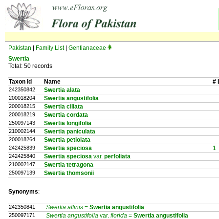
Pakistan
|
Family List
|
Gentianaceae
Swertia
Total: 50 records
Taxon Id
Name
# 
242350842
Swertia alata
200018204
Swertia angustifolia
200018215
Swertia ciliata
200018219
Swertia cordata
250097143
Swertia longifolia
210002144
Swertia paniculata
200018264
Swertia petiolata
242425839
Swertia speciosa
1
242425840
Swertia speciosa
var.
perfoliata
210002147
Swertia tetragona
250097139
Swertia thomsonii
Synonyms
:
242350841
Swertia affinis
=
Swertia
angustifolia
250097171
Swertia angustifolia
var.
florida
=
Swertia
angustifolia